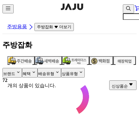
컨
앱
텐
바
츠
바
바
로
주방용품
주방잡화
더보기
로
가
가
기
주방잡화
기
브랜드
혜택
배송유형
상품유형
72
개의 상품이 있습니다.
신상품순